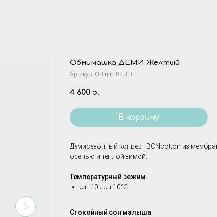
Обнимашка ДЕМИ Желтый
Артикул:
OB-mr-L82-JEL
4 600
р.
В корзину
Демисезонный конверт BONcotton из мембран
осенью и тёплой зимой.
Температурный режим
от -10 до +10°C
Спокойный сон малыша