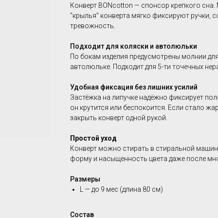
Конверт BONcotton — спонсор крепкого сна. 
"крылья" конверта мягко фиксируют ручки, 
тревожность.
Подходит для коляски и автолюльки
По бокам изделия предусмотрены молнии для
автолюльке. Подходит для 5-ти точечных не
Удобная фиксация без лишних усилий
Застёжка на липучке надёжно фиксирует пол
он крутится или беспокоится. Если стало жа
закрыть конверт одной рукой.
Простой уход
Конверт можно стирать в стиральной машине
форму и насыщенность цвета даже после мн
Размеры
L — до 9 мес (длина 80 см)
Состав