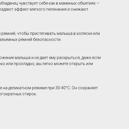
Младенец чувствует себя как в маминых объятиях —
создают эффект мягкого пеленания и снижают
 ремней, чтобы пристегивать малыша в коляске или
разъемных ремней безопасности.
ожение малыша и не дает ему раскрыться, даже если
рко или прохладно, вы легко можете открыть или
 на деликатном режиме при 30-40°C. Он сохраняет
огократных стирок.