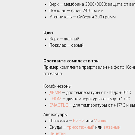
Верх — мембрана 3000/3000: защита от вет
Подклад — флис 240 грамм
Утеплитель — Сиберия 200 грамм
Цвет
Верх — жёлтый
Подклад — серый
Составьте
комплект в тон
Пример комплекта представлен на фото. Кон
отдельно.
Комбинезоны:
ДЕМИ
— для температуры от -10 до +10°C
ГНОМ
— для температуры от +5 до +17°C
СЧАСТЬЕ
— для температуры от +17°C и в
Аксессуары:
Шапочки —
БИНИ
или
Мишка
Снуды —
трикотажный
или
вязаный
Пинетки