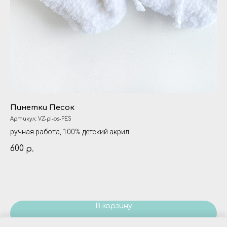
Пинетки Песок
Ш
Артикул:
VZ-pi-os-PES
Ар
ручная работа, 100% детский акрил
фу
600
60
р.
Ра
В корзину