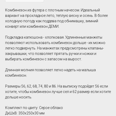
Комбинезон из футера с плотным начесом. Идеальный
вариант на прохладное лето, теплую весну и осень. В более
холодную погоду как поддева под обнимашку, зимний
конверт или комбинезон ДЕМИ.
Подкладка капюшона - хлопковая. Удлиненные манжеты
позволяют использовать комбинезон дольше - их можно
легко подвернуть. На манжетах предусмотрены клапаны-
закрывашки, что позволяет прятать ручки и ножки и
выбирать комбинезон с запасом на вырост.
Длинная молния позволяет легко надеть на малыша
комбинезон.
Размеры 56, 62, 68, 74, 80 и 86. На выписку подойдет 56 если
хотите, чтобы комбинезон лучше сел и 62 размер если хотите
дольше носить.
Комплект по цвету: Серое облако
ДxШxВ: 350x250x30 мм