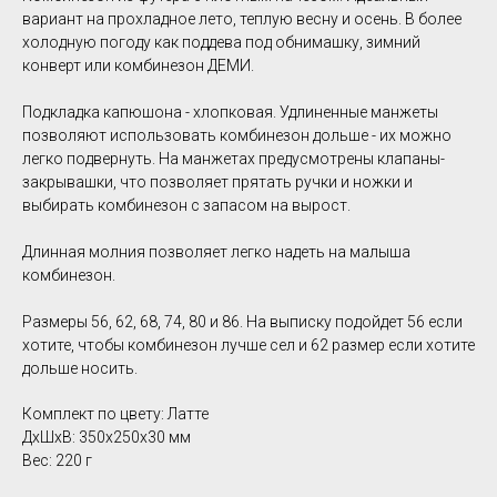
вариант на прохладное лето, теплую весну и осень. В более
холодную погоду как поддева под обнимашку, зимний
конверт или комбинезон ДЕМИ.
Подкладка капюшона - хлопковая. Удлиненные манжеты
позволяют использовать комбинезон дольше - их можно
легко подвернуть. На манжетах предусмотрены клапаны-
закрывашки, что позволяет прятать ручки и ножки и
выбирать комбинезон с запасом на вырост.
Длинная молния позволяет легко надеть на малыша
комбинезон.
Размеры 56, 62, 68, 74, 80 и 86. На выписку подойдет 56 если
хотите, чтобы комбинезон лучше сел и 62 размер если хотите
дольше носить.
Комплект по цвету: Латте
ДxШxВ: 350x250x30 мм
Вес: 220 г