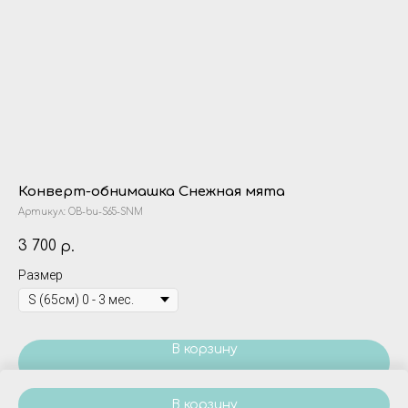
Конверт-обнимашка Снежная мята
Пи
Артикул:
OB-bu-S65-SNM
Ар
ру
3 700
р.
60
Размер
В корзину
В корзину