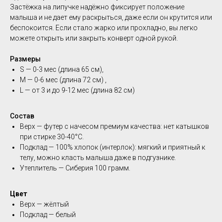
Застёжка на липучке надёжно фиксирует положение
малыша и не дает ему раскрыться, даже если он крутится или
беспокоится. Если стало жарко или прохладно, вы легко
можете открыть или закрыть конверт одной рукой.
Размеры
S — 0-3 мес (длина 65 см),
М — 0-6 мес (длина 72 см) ,
L — от 3 и до 9-12 мес (длина 82 см)
Состав
Верх — футер с начесом премиум качества: нет катышков
при стирке 30-40°C.
Подклад — 100% хлопок (интерлок): мягкий и приятный к
телу, можно класть малыша даже в подгузнике.
Утеплитель — Сиберия 100 грамм.
Цвет
Верх — жёлтый
Подклад — белый