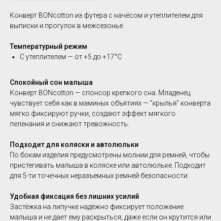
Конверт BONcotton из футера с начёсом и утеплителем
для
выписки и прогулок в межсезонье.
Температурный режим
С утеплителем — от +5 до +17°C
Спокойный сон малыша
Конверт BONcotton — спонсор крепкого сна. Младенец
чувствует себя как в маминых объятиях — "крылья" конверта
мягко фиксируют ручки, создают эффект мягкого
пеленания и снижают тревожность.
Подходит для коляски и автолюльки
По бокам изделия предусмотрены молнии для ремней, чтобы
пристегивать малыша в коляске или автолюльке. Подходит
для 5-ти точечных неразъемных ремней безопасности.
Удобная фиксация без лишних усилий
Застёжка на липучке надёжно фиксирует положение
малыша и не дает ему раскрыться, даже если он крутится или