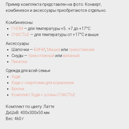
Пример комплекта представлен на фото. Конверт,
комбинезон и аксессуары приобретаются отдельно.
Комбинезоны:
ГНОМ
— для температуры +5…+7 до +17°C
СЧАСТЬЕ
— для температуры от +17°C и выше
Аксессуары:
Шапочки —
БИНИ
,
Мишка
или
трикотажная
Снуды —
трикотажный
или
вязаный
Пинетки
Одежда для всей семьи:
Худи
Худи с секретами для кормления
Брюки
Комплект Худи + штаны СЧАСТЬЕ
Комплект по цвету: Латте
ДxШxВ: 400x300x50 мм
Вес: 460 г