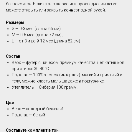
беспокоится. Если стало жарко или прохладно, вы легко
можете открыть или закрыть конверт одной рукой.
Размеры
S — 0-3 мес (длина 65 см),
М — 0-6 мес (длина 72 см) ,
L — от 3 и до 9-12 мес (длина 82 см)
Состав
Верх — футер с начесом премиум качества: нет катышков
при стирке 30-40°C.
Подклад — 100% хлопок (интерлок): мягкий и приятный к
телу, можно класть малыша даже в подгузнике.
Утеплитель — Сиберия 100 грамм.
Цвет
Верх — холодный бежевый
Подклад — белый
Составьте комплект в тон