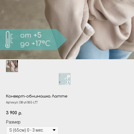
Конверт-обнимашка Латте
Артикул:
OB-ut-S65-LTT
3 900
р.
Размер