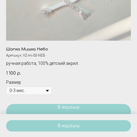
Шапка Мишка Небо
Сн
Артикул:
VZ-mi-03-NEB
Ар
ручная работа, 100% детский акрил.
ру
1 100
80
р.
Размер
В корзину
В корзину