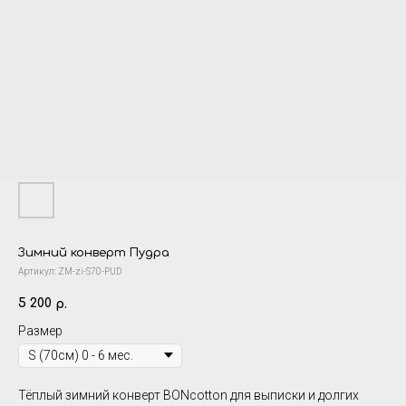
Зимний конверт Пудра
Артикул:
ZM-zi-S70-PUD
5 200
р.
Размер
Тёплый
зимний конверт BONcotton
для выписки и долгих