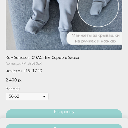
Комбинезон СЧАСТЬЕ Серое облако
Му
Артикул:
KM-sh-56-SER
Ар
начёс от +15+17 °С
1 
2 400
р.
Размер
В корзину