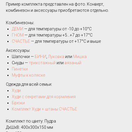
Пример комплекта представлен на фото. Конверт,
комбинезон и аксессуары приобретаются отдельно.
Комбинезоны:
ДЕМИ
— для температуры от -10 до +10°C
ГНОМ
— для температуры +5…+7 до +17°C
СЧАСТЬЕ
— для температуры от +17°C и выше
Аксессуары:
Шапочки —
БИНИ
,
Луковка
или
Мишка
Снуды —
трикотажный
или
вязаный
Пинетки
Муфты к коляске
Одежда для всей семьи:
Худи
Худи с секретами для кормления
Брюки
Комплект Худи + штаны СЧАСТЬЕ
Комплект по цвету: Пудра
ДxШxВ: 400x300x150 мм