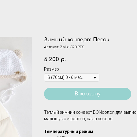
Зимний конверт Песок
Артикул:
ZM-zi-S70-PES
5 200
р.
Размер
В корзину
Тёплый
зимний конверт BONcotton
для выпис
малышу комфортно, как в коконе.
Температурный режим