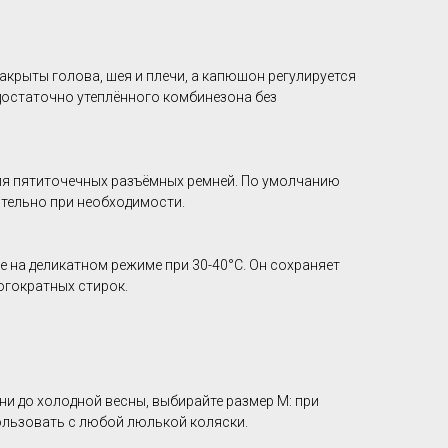
акрыты голова, шея и плечи, а капюшон регулируется
 достаточно утеплённого комбинезона без
ля пятиточечных разъёмных ремней. По умолчанию
тельно при необходимости.
 на деликатном режиме при 30-40°C. Он сохраняет
огократных стирок.
ни до холодной весны, выбирайте размер M: при
ользовать с любой люлькой коляски.