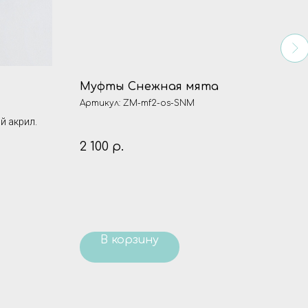
Муфты Снежная мята
Му
Артикул:
ZM-mf2-os-SNM
Арти
й акрил.
2 100
р.
2 1
В корзину