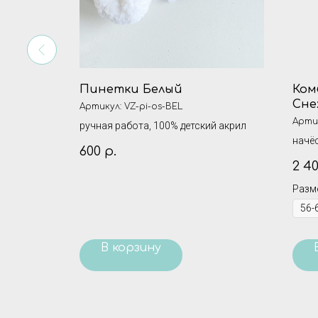
ая
Пинетки Белый
Ком
Сне
Артикул:
VZ-pi-os-BEL
Арти
ручная работа, 100% детский акрил
й акрил.
начёс
600
р.
2 4
Разм
В корзину