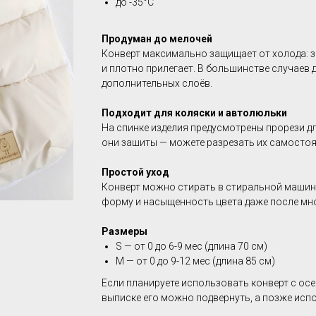
до -35°C
Продуман до мелочей
Конверт максимально защищает от холода: з
и плотно прилегает. В большинстве случаев
дополнительных слоёв.
Подходит для коляски и автолюльки
На спинке изделия предусмотрены прорези д
они зашиты — можете разрезать их самостоя
Простой уход
Конверт можно стирать в стиральной машине
форму и насыщенность цвета даже после мн
Размеры
S — от 0 до 6-9 мес (длина 70 см)
М — от 0 до 9-12 мес (длина 85 см)
Если планируете использовать конверт с осе
выписке его можно подвернуть, а позже исп