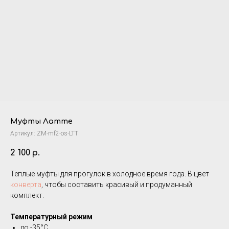
Муфты Латте
Артикул:
ZM-mf2-os-LTT
2 100
р.
Тёплые муфты для прогулок в холодное время года. В цвет
конверта
, чтобы составить красивый и продуманный
комплект.
Температурный режим
до -35°C