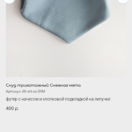
Снуд трикотажный Снежная мята
Ша
Артикул:
AK-snt-os-SNM
Ар
футер с начесом и хлопковой подкладкой на липучке
ле
400
35
р.
Ра