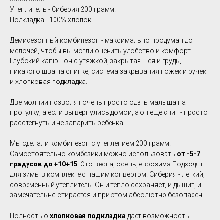
Утеплитель - Сиберия 200 грамм.
Подкладка - 100% хлопок.
Демисезонный комбинезон - максимально продуман до
мелочей, чтобы вы могли оценить удобство и комфорт.
Глубокий капюшон с утяжкой, закрытая шея и грудь,
никакого шва на спинке, система закрывания ножек и ручек
и хлопковая подкладка.
Две молнии позволят очень просто одеть малыща на
прогулку, а если вы вернулись домой, а он еще спит - просто
расстегнуть и не запарить ребенка.
Мы сделали комбинезон с утеплением 200 грамм.
Самостоятельно комбезики можно использовать
от -5-7
градусов до +10+15
. Это весна, осень, еврозима Подходят
для зимы в комплекте с нашим конвертом. Сиберия - легкий,
современный утеплитель. Он и тепло сохраняет, и дышит, и
замечательно стирается и при этом абсолютно безопасен.
Полностью
хлопковая подкладка
дает возможность