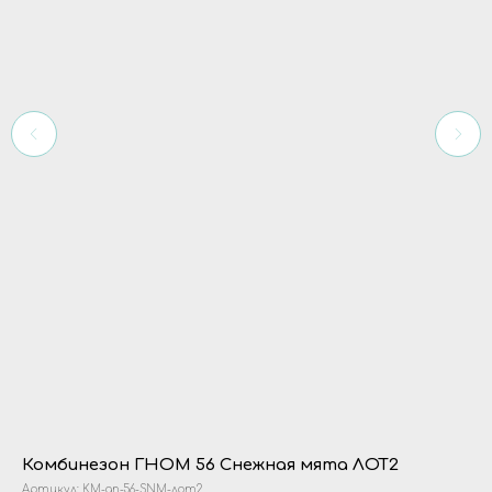
Комбинезон ГНОМ 56 Снежная мята ЛОТ2
К
Артикул:
KM-gn-56-SNM-лот2
Ар