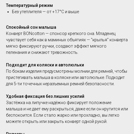
Температурный режим
Без утеплителя — от +17°C и выше
Спокойный сон малыша
Конверт BONcotton — спонсор крепкого сна. Младенец
чувствует себя как в маминых объятиях — "крылья" конверта
мягко фиксируют ручки, создают эффект мягкого
пеленания и снижают тревожность.
Подходит для коляски и автолюльки
По бокам изделия предусмотрены молнии для ремней, чтобы
пристегивать малыша в коляске или автолюльке. Подходит
для 5-ти точечных неразъемных ремней безопасности.
Удобная фиксация без лишних усилий
Застёжка на липучке надёжно фиксирует положение
малыша и не дает ему раскрыться, даже если он крутится или
беспокоится. Если стало жарко или прохладно, вы легко
можете открыть или закрыть конверт одной рукой.