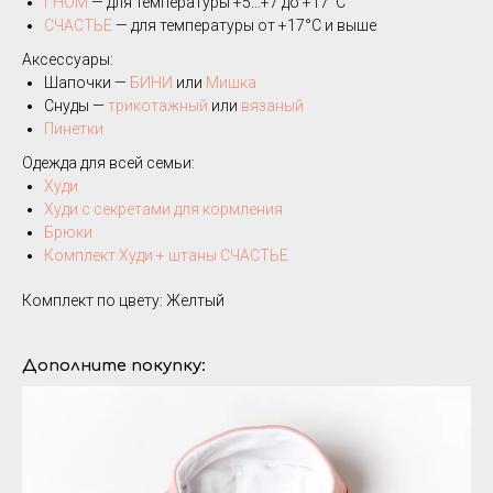
ГНОМ
— для температуры +5…+7 до +17°C
СЧАСТЬЕ
— для температуры от +17°C и выше
Аксессуары:
Шапочки —
БИНИ
или
Мишка
Снуды —
трикотажный
или
вязаный
Пинетки
Одежда для всей семьи:
Худи
Худи с секретами для кормления
Брюки
Комплект Худи + штаны СЧАСТЬЕ
Комплект по цвету: Желтый
Дополните покупку: