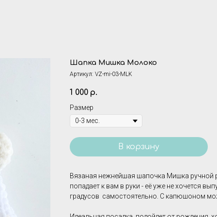
Шапка Мишка Молоко
Артикул:
VZ-mi-03-MLK
1 000
р.
Размер
В корзину
Вязаная нежнейшая шапочка Мишка ручной ра
попадает к вам в руки - её уже не хочется вы
градусов самостоятельно. С капюшоном мо
Идеальная посадка, подойдет от рождения, х