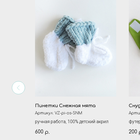
Пинетки Снежная мята
Сну
Артикул:
VZ-pi-os-SNM
Арти
й акрил
ручная работа, 100% детский акрил
футе
подк
600
200
р.