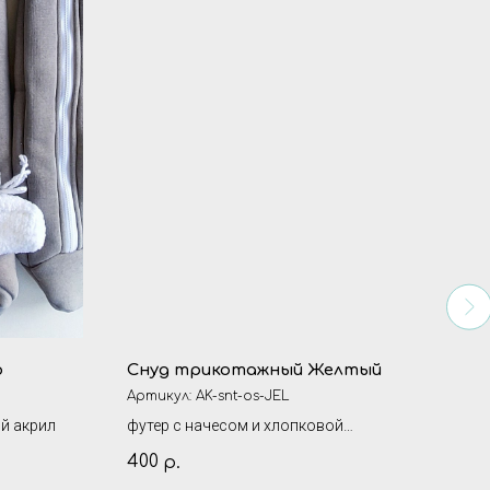
о
Снуд трикотажный Желтый
Сну
Артикул:
AK-snt-os-JEL
Арти
ий акрил
футер с начесом и хлопковой
футе
подкладкой на липучке
подк
400
400
р.