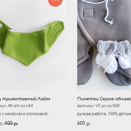
д трикотажный Лайм
Пинетки Серое облак
кул:
AK-snt-os-LIM
Артикул:
VZ-pi-os-SER
р с начесом и хлопковой
ручная работа, 100% детск
ладкой на липучке
400
600
р.
р.
р.