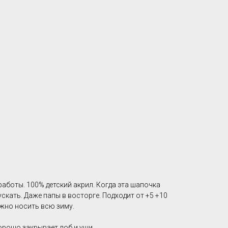
боты. 100% детский акрил. Когда эта шапочка
пускать. Даже папы в восторге. Подходит от +5 +10
жно носить всю зиму.
орошо закрывает лоб и уши.