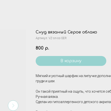
Снуд вязаный Серое облако
Артикул:
VZ-sn-os-SER
800
р.
В корзину
Мягкий и уютный шарфик на липучке дополни
груди и шеи.
Он такой приятный на ощупь, что хочется себ
Ручная вязка.
Сделан из гипоаллергенного детского акрила