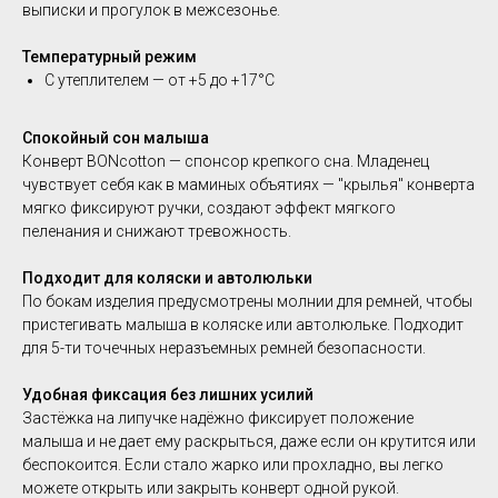
выписки и прогулок в межсезонье.
Температурный режим
С утеплителем — от +5 до +17°C
Спокойный сон малыша
Конверт BONcotton — спонсор крепкого сна. Младенец
чувствует себя как в маминых объятиях — "крылья" конверта
мягко фиксируют ручки, создают эффект мягкого
пеленания и снижают тревожность.
Подходит для коляски и автолюльки
По бокам изделия предусмотрены молнии для ремней, чтобы
пристегивать малыша в коляске или автолюльке. Подходит
для 5-ти точечных неразъемных ремней безопасности.
Удобная фиксация без лишних усилий
Застёжка на липучке надёжно фиксирует положение
малыша и не дает ему раскрыться, даже если он крутится или
беспокоится. Если стало жарко или прохладно, вы легко
можете открыть или закрыть конверт одной рукой.