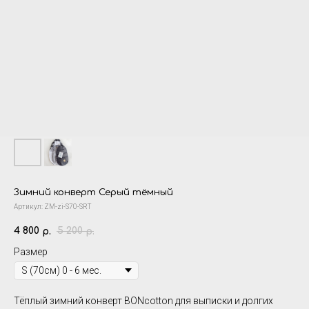
Зимний конверт Серый тёмный
Артикул:
ZM-zi-S70-SRT
4 800
5 200
р.
р.
Размер
Тёплый
зимний конверт BONcotton
для выписки и долгих