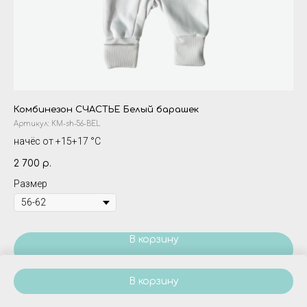
Комбинезон СЧАСТЬЕ Белый барашек
Ко
Артикул:
KM-sh-56-BEL
Ар
начёс от +15+17 °С
ут
2 700
3 
р.
Размер
Ра
В корзину
В корзину